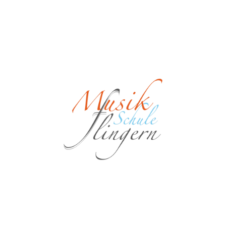
in ihrer schönsten Form.
Ihre Anmeldung zum
Benefizkonzert
Da unser Saal nur begrenzte Plätze
bietet, bitten wir um vorherige
Reservierung.